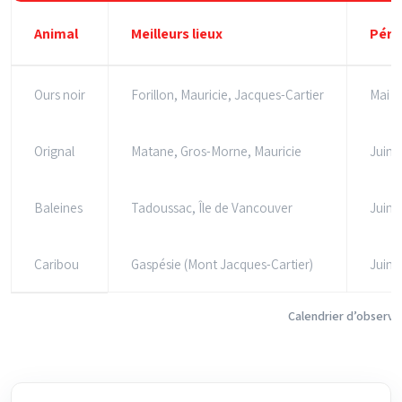
Animal
Meilleurs lieux
Péri
Ours noir
Forillon, Mauricie, Jacques-Cartier
Mai à
Orignal
Matane, Gros-Morne, Mauricie
Juin 
Baleines
Tadoussac, Île de Vancouver
Juin 
Caribou
Gaspésie (Mont Jacques-Cartier)
Juin 
Calendrier d’observa