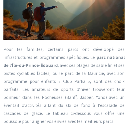
Pour les familles, certains parcs ont développé des
infrastructures et programmes spécifiques. Le
parc national
de l’Île-du-Prince-Édouard
, avec ses plages de sable fin et ses
pistes cyclables faciles, ou le parc de la Mauricie, avec son
programme pour enfants « Club Parka », sont des choix
parfaits. Les amateurs de sports d’hiver trouveront leur
bonheur dans les Rocheuses (Banff, Jasper, Yoho) avec un
éventail d’activités allant du ski de fond à l’escalade de
cascades de glace. Le tableau ci-dessous vous offre une
boussole pour aligner vos envies avec les meilleurs parcs.