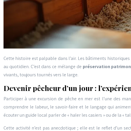
Cette histoire est palpable dans l’air. Les bâtiments historiques 
au quotidien. C’est dans ce mélange de
préservation patrimo
vivants, toujours tournés vers le large.
Devenir pêcheur d’un jour : l’expéri
Participer à une excursion de pêche en mer est l’une des mani
comprendre le labeur, le savoir-faire et le langage qui animent 
écouter un guide local parler de « haler les casiers » ou de la « ta
Cette activité n’est pas anecdotique ; elle est le reflet d’un se