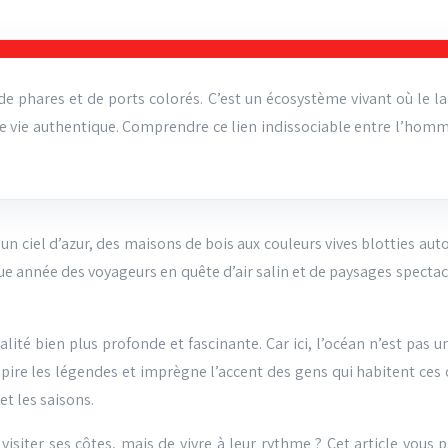
de phares et de ports colorés. C’est un écosystème vivant où le 
 de vie authentique. Comprendre ce lien indissociable entre l’homm
un ciel d’azur, des maisons de bois aux couleurs vives blotties aut
ue année des voyageurs en quête d’air salin et de paysages spectacu
alité bien plus profonde et fascinante. Car ici, l’océan n’est pas u
inspire les légendes et imprègne l’accent des gens qui habitent ce
et les saisons.
 visiter ses côtes, mais de vivre à leur rythme ? Cet article vou