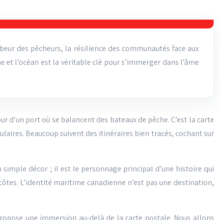
labeur des pêcheurs, la résilience des communautés face aux
e et l’océan est la véritable clé pour s’immerger dans l’âme
our d’un port où se balancent des bateaux de pêche. C’est la carte
laires. Beaucoup suivent des itinéraires bien tracés, cochant sur
n simple décor ; il est le personnage principal d’une histoire qui
s côtes. L’identité maritime canadienne n’est pas une destination,
s propose une immersion au-delà de la carte postale. Nous allons